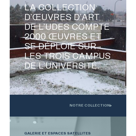
LA COLLECTION
D’ŒUVRES D’ART
DE L’UDES COMPTE

2000 ŒUVRES ET
SE DÉPLOIE SUR
LES TROIS CAMPUS
DE L’UNIVERSITÉ.
NOTRE COLLECTION
Oeuvre installée devant l'Institution interdisciplinaire d'innovation
technologique de l'UdS
GALERIE ET ESPACES SATELLITES