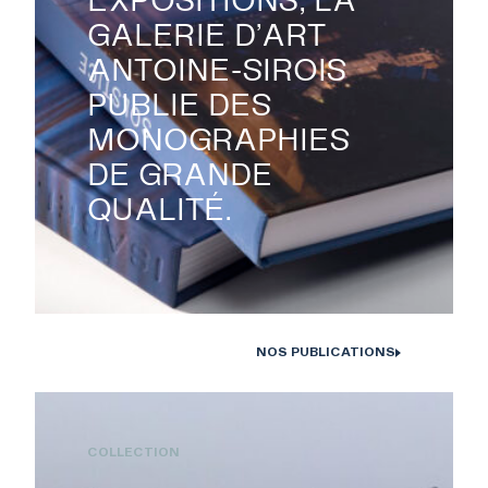
GALERIE D’ART
ANTOINE-SIROIS
PUBLIE DES
MONOGRAPHIES
DE GRANDE
QUALITÉ.
NOS PUBLICATIONS
Monographies Solstice de Bertrand Carrière et Isabelle Hayeur.
Photo : D. Farley, 2020
COLLECTION
RECHERCHE