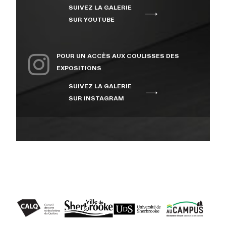
SUIVEZ LA GALERIE
À PROPOS
SUR YOUTUBE
NOUS JOINDRE
POUR UN ACCÈS AUX COULISSES DES
EXPOSITIONS
SUIVEZ LA GALERIE
CENTRE CULTUREL DE
SUR INSTAGRAM
L’UNIVERSITÉ DE
SHERBROOKE