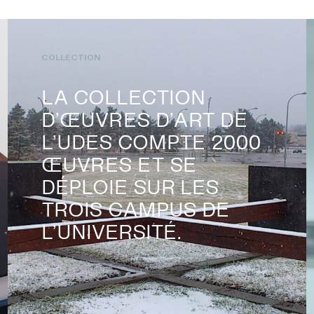
COLLECTION
LA COLLECTION
D’ŒUVRES D’ART DE
L’UDES COMPTE 2000
ŒUVRES ET SE
DÉPLOIE SUR LES
TROIS CAMPUS DE
L’UNIVERSITÉ.