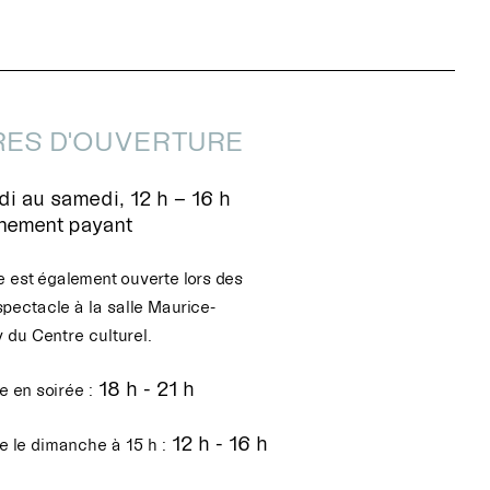
ES D'OUVERTURE
i au samedi, 12 h – 16 h
nnement payant
e est également ouverte lors des
spectacle à la salle Maurice-
 du Centre culturel.
18 h - 21 h
 en soirée :
12 h - 16 h
e le dimanche à 15 h :