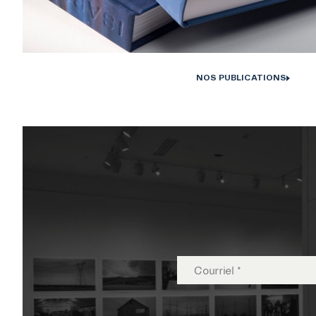
CENTRE CULTUREL DE L’UNI
NOS PUBLICATIONS
Monographies Solstice de Bertrand Carrière et Isabelle Hayeur. Photo : D
Farley, 202