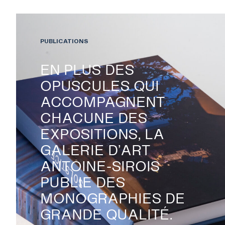
EXPOSITIONS
PUBLICATIONS
PUBLICATIONS
EN PLUS DES
OPUSCULES QUI
COLLECTION
ACCOMPAGNENT
CHACUNE DES
ÉVÉNEMENTS ET ACTIVITÉS
EXPOSITIONS, LA
GALERIE D’ART
ANTOINE-SIROIS
À PROPOS
PUBLIE DES
MONOGRAPHIES DE
NOUS JOINDRE
GRANDE QUALITÉ.