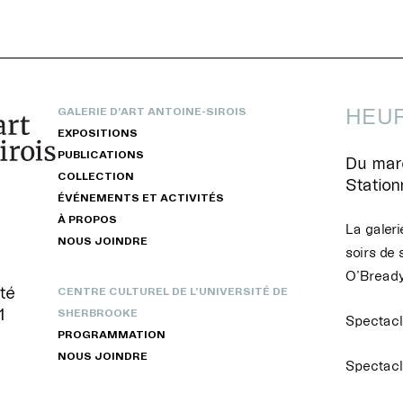
HEUR
GALERIE D’ART ANTOINE-SIROIS
EXPOSITIONS
PUBLICATIONS
Du mard
COLLECTION
Statio
ÉVÉNEMENTS ET ACTIVITÉS
À PROPOS
La galeri
NOUS JOINDRE
soirs de 
O’Bready
té
CENTRE CULTUREL DE L’UNIVERSITÉ DE
1
SHERBROOKE
Spectacle
PROGRAMMATION
NOUS JOINDRE
Spectacl