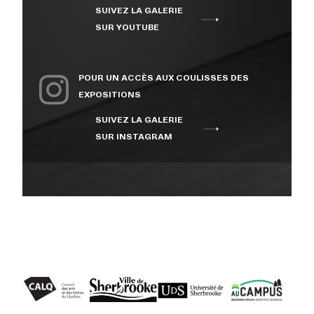
SUIVEZ LA GALERIE
À PROPOS
SUR YOUTUBE
NOUS JOINDRE
POUR UN ACCÈS AUX COULISSES DES
EXPOSITIONS
SUIVEZ LA GALERIE
CENTRE CULTUREL DE
SUR INSTAGRAM
L’UNIVERSITÉ DE
SHERBROOKE