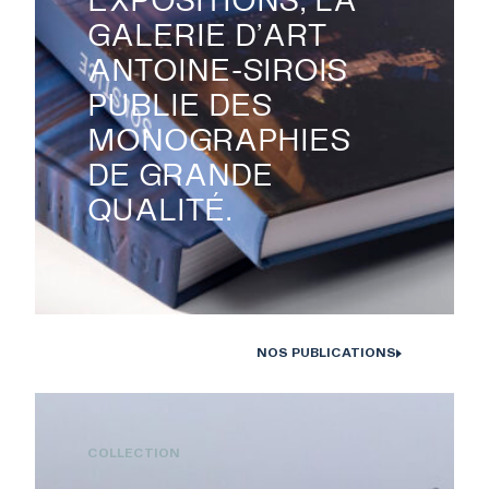
GALERIE D’ART
ANTOINE-SIROIS
PUBLIE DES
MONOGRAPHIES
DE GRANDE
QUALITÉ.
NOS PUBLICATIONS
Monographies Solstice de Bertrand Carrière et Isabelle Hayeur.
Photo : D. Farley, 2020
COLLECTION
RECHERCHE