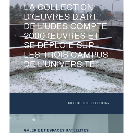
LA COLLECTION
D’ŒUVRES D’ART
DE L’UDES COMPTE

2000 ŒUVRES ET
SE DÉPLOIE SUR
LES TROIS CAMPUS
DE L’UNIVERSITÉ.
NOTRE COLLECTION
Oeuvre installée devant l'Institution interdisciplinaire d'innovation
technologique de l'UdS
GALERIE ET ESPACES SATELLITES