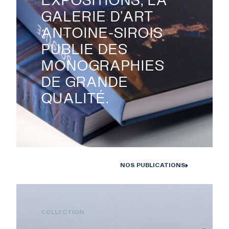
GALERIE D’ART
ANTOINE-SIROIS
PUBLIE DES
MONOGRAPHIES
DE GRANDE
QUALITÉ.
NOS PUBLICATIONS
Monographies Solstice de Bertrand Carrière et Isabelle Hayeur.
Photo : D. Farley, 2020
COLLECTION
RECHERCHE