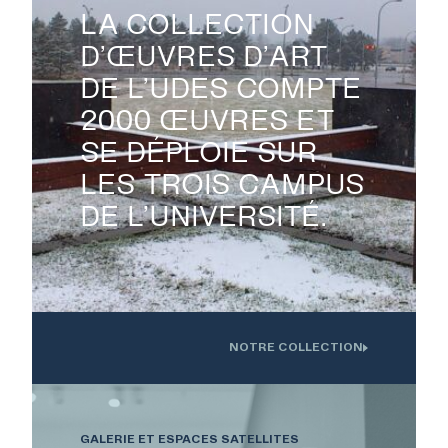
LA COLLECTION
D’ŒUVRES D’ART
DE L’UDES COMPTE

2000 ŒUVRES ET
SE DÉPLOIE SUR
LES TROIS CAMPUS
DE L’UNIVERSITÉ.
NOTRE COLLECTION
Oeuvre installée devant l'Institution interdisciplinaire d'innovation
technologique de l'UdS
GALERIE ET ESPACES SATELLITES