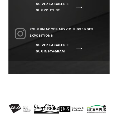
SUIVEZ LA GALERIE
À PROPOS
SUR YOUTUBE
NOUS JOINDRE
POUR UN ACCÈS AUX COULISSES DES
EXPOSITIONS
SUIVEZ LA GALERIE
CENTRE CULTUREL DE
SUR INSTAGRAM
L’UNIVERSITÉ DE
SHERBROOKE