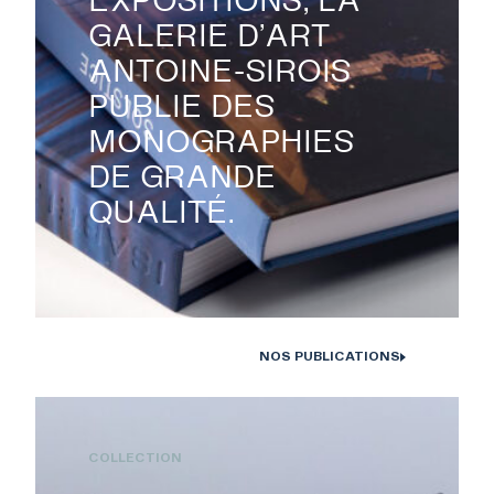
GALERIE D’ART
ANTOINE-SIROIS
PUBLIE DES
MONOGRAPHIES
DE GRANDE
QUALITÉ.
NOS PUBLICATIONS
Monographies Solstice de Bertrand Carrière et Isabelle Hayeur.
Photo : D. Farley, 2020
COLLECTION
RECHERCHE