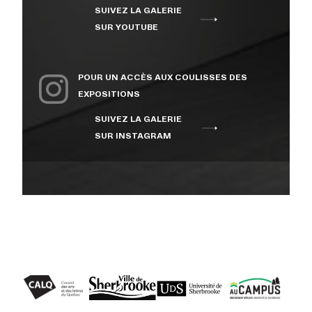
SUIVEZ LA GALERIE
À PROPOS
SUR YOUTUBE
NOUS JOINDRE
POUR UN ACCÈS AUX COULISSES DES
EXPOSITIONS
SUIVEZ LA GALERIE
CENTRE CULTUREL DE
SUR INSTAGRAM
L’UNIVERSITÉ DE
SHERBROOKE