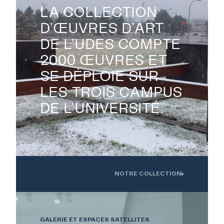
LA COLLECTION
D’ŒUVRES D’ART
DE L’UDES COMPTE

2000 ŒUVRES ET
SE DÉPLOIE SUR
LES TROIS CAMPUS
DE L’UNIVERSITÉ.
NOTRE COLLECTION
Oeuvre installée devant l'Institution interdisciplinaire d'innovation
technologique de l'UdS
GALERIE ET ESPACES SATELLITES