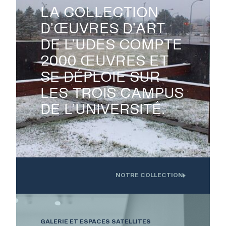
LA COLLECTION
D’ŒUVRES D’ART
DE L’UDES COMPTE

2000 ŒUVRES ET
SE DÉPLOIE SUR
LES TROIS CAMPUS
DE L’UNIVERSITÉ.
NOTRE COLLECTION
Oeuvre installée devant l'Institution interdisciplinaire d'innovation
technologique de l'UdS
GALERIE ET ESPACES SATELLITES