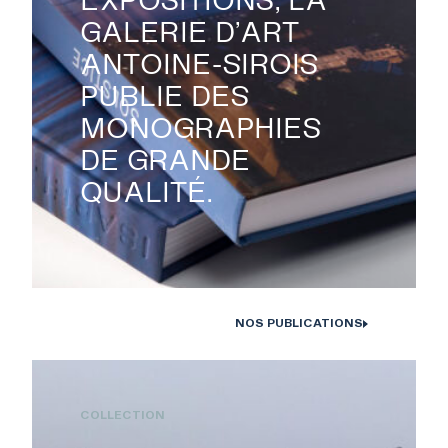
GALERIE D’ART
ANTOINE-SIROIS
PUBLIE DES
MONOGRAPHIES
DE GRANDE
QUALITÉ.
NOS PUBLICATIONS
Monographies Solstice de Bertrand Carrière et Isabelle Hayeur.
Photo : D. Farley, 2020
COLLECTION
RECHERCHE