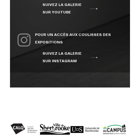
SUIVEZ LA GALERIE
À PROPOS
SUR YOUTUBE
NOUS JOINDRE
POUR UN ACCÈS AUX COULISSES DES
EXPOSITIONS
SUIVEZ LA GALERIE
CENTRE CULTUREL DE
SUR INSTAGRAM
L’UNIVERSITÉ DE
SHERBROOKE