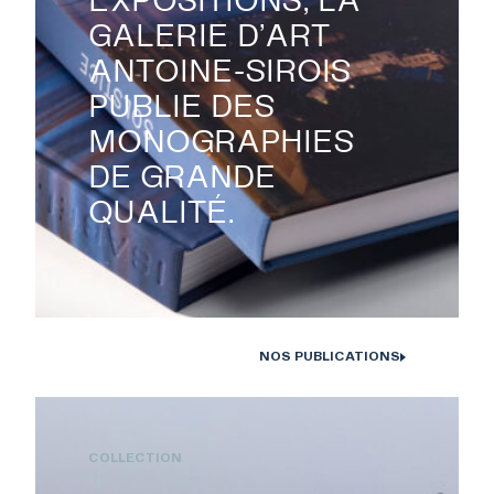
GALERIE D’ART
ANTOINE-SIROIS
PUBLIE DES
MONOGRAPHIES
DE GRANDE
QUALITÉ.
NOS PUBLICATIONS
Monographies Solstice de Bertrand Carrière et Isabelle Hayeur.
Photo : D. Farley, 2020
COLLECTION
RECHERCHE