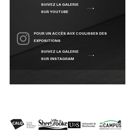
SUIVEZ LA GALERIE
À PROPOS
SUR YOUTUBE
NOUS JOINDRE
POUR UN ACCÈS AUX COULISSES DES
EXPOSITIONS
SUIVEZ LA GALERIE
CENTRE CULTUREL DE
SUR INSTAGRAM
L’UNIVERSITÉ DE
SHERBROOKE