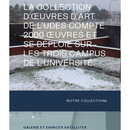
LA COLLECTION
D’ŒUVRES D’ART
DE L’UDES COMPTE

2000 ŒUVRES ET
SE DÉPLOIE SUR
LES TROIS CAMPUS
DE L’UNIVERSITÉ.
NOTRE COLLECTION
Oeuvre installée devant l'Institution interdisciplinaire d'innovation
technologique de l'UdS
GALERIE ET ESPACES SATELLITES