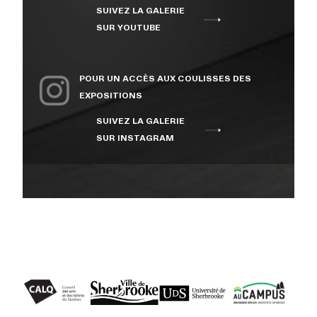
SUIVEZ LA GALERIE
À PROPOS
SUR YOUTUBE
NOUS JOINDRE
POUR UN ACCÈS AUX COULISSES DES
EXPOSITIONS
SUIVEZ LA GALERIE
CENTRE CULTUREL DE
SUR INSTAGRAM
L’UNIVERSITÉ DE
SHERBROOKE