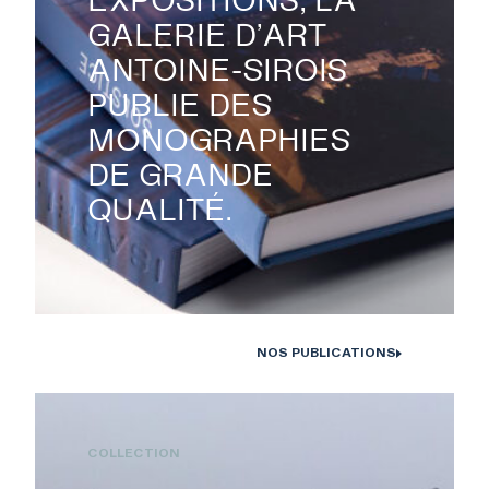
GALERIE D’ART
ANTOINE-SIROIS
PUBLIE DES
MONOGRAPHIES
DE GRANDE
QUALITÉ.
NOS PUBLICATIONS
Monographies Solstice de Bertrand Carrière et Isabelle Hayeur.
Photo : D. Farley, 2020
COLLECTION
RECHERCHE