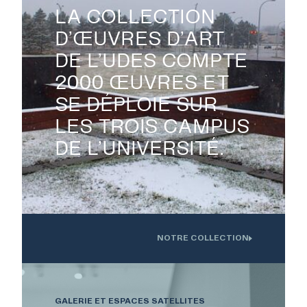
LA COLLECTION
D’ŒUVRES D’ART
DE L’UDES COMPTE

2000 ŒUVRES ET
SE DÉPLOIE SUR
LES TROIS CAMPUS
DE L’UNIVERSITÉ.
NOTRE COLLECTION
Oeuvre installée devant l'Institution interdisciplinaire d'innovation
technologique de l'UdS
GALERIE ET ESPACES SATELLITES