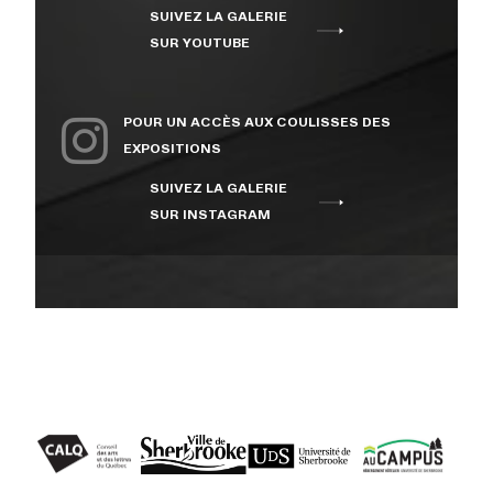
SUIVEZ LA GALERIE
À PROPOS
SUR YOUTUBE
NOUS JOINDRE
POUR UN ACCÈS AUX COULISSES DES
EXPOSITIONS
SUIVEZ LA GALERIE
CENTRE CULTUREL DE
SUR INSTAGRAM
L’UNIVERSITÉ DE
SHERBROOKE