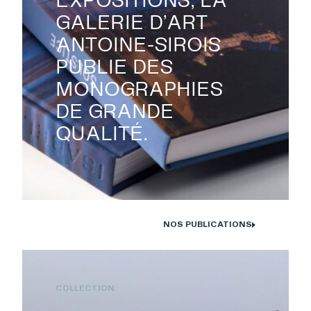
GALERIE D’ART
ANTOINE-SIROIS
PUBLIE DES
MONOGRAPHIES
DE GRANDE
QUALITÉ.
NOS PUBLICATIONS
Monographies Solstice de Bertrand Carrière et Isabelle Hayeur.
Photo : D. Farley, 2020
COLLECTION
RECHERCHE