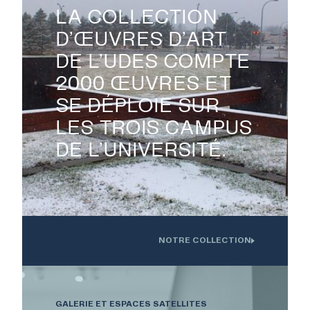
LA COLLECTION
D’ŒUVRES D’ART
DE L’UDES COMPTE

2000 ŒUVRES ET
SE DÉPLOIE SUR
LES TROIS CAMPUS
DE L’UNIVERSITÉ.
NOTRE COLLECTION
Oeuvre installée devant l'Institution interdisciplinaire d'innovation
technologique de l'UdS
GALERIE ET ESPACES SATELLITES