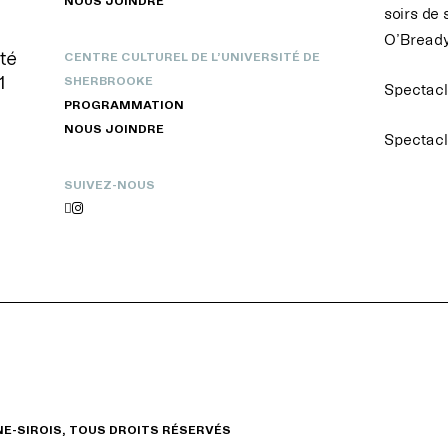
NOUS JOINDRE
soirs de 
O’Bready
té
CENTRE CULTUREL DE L’UNIVERSITÉ DE
1
SHERBROOKE
Spectacle
PROGRAMMATION
NOUS JOINDRE
Spectacl
SUIVEZ-NOUS


NE-SIROIS, TOUS DROITS RÉSERVÉS