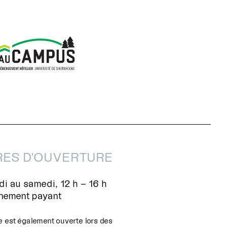
ES D'OUVERTURE
i au samedi, 12 h – 16 h
nnement payant
e est également ouverte lors des