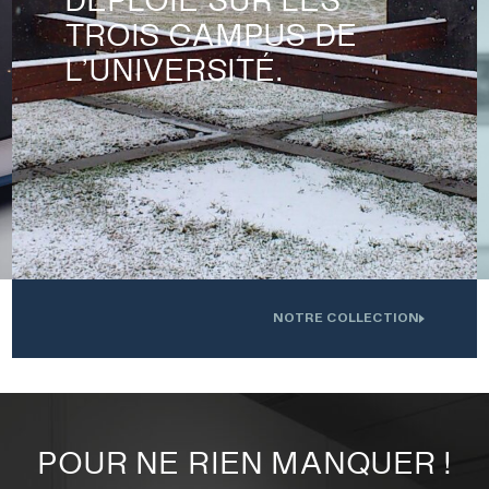
TROIS CAMPUS DE
L’UNIVERSITÉ.
NOTRE COLLECTION
.
Oeuvre installée devant l'Institution interdisciplinaire d'innovation
0
technologique de l'UdS
POUR NE RIEN MANQUER !