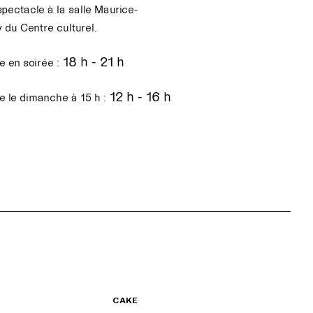
spectacle à la salle Maurice-
 du Centre culturel.
18 h - 21 h
 en soirée :
12 h - 16 h
e le dimanche à 15 h :
CAKE