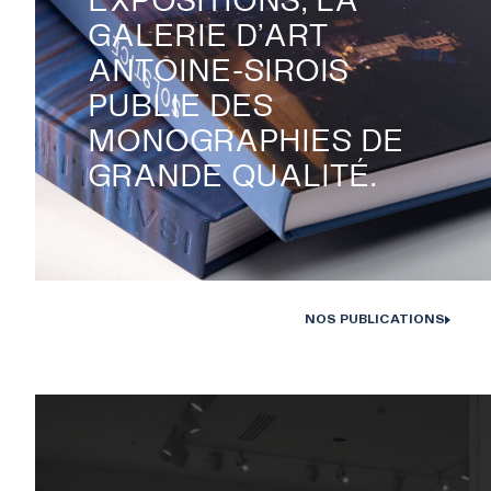
GALERIE D’ART
RECHERCHE
ANTOINE-SIROIS
PUBLIE DES
MONOGRAPHIES DE
GRANDE QUALITÉ.

NOS PUBLICATIONS
Monographies Solstice de Bertrand Carrière et Isabelle Hayeur. Photo : D
Farley, 202