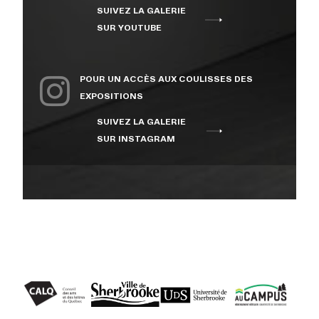
SUIVEZ LA GALERIE
À PROPOS
SUR YOUTUBE
NOUS JOINDRE
POUR UN ACCÈS AUX COULISSES DES
EXPOSITIONS
SUIVEZ LA GALERIE
CENTRE CULTUREL DE
SUR INSTAGRAM
L’UNIVERSITÉ DE
SHERBROOKE