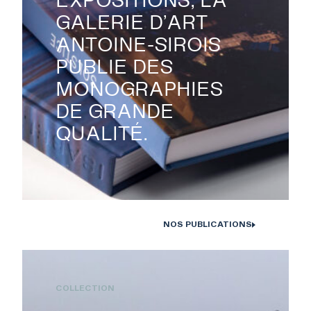
GALERIE D’ART
ANTOINE-SIROIS
PUBLIE DES
MONOGRAPHIES
DE GRANDE
QUALITÉ.
NOS PUBLICATIONS
Monographies Solstice de Bertrand Carrière et Isabelle Hayeur.
Photo : D. Farley, 2020
COLLECTION
RECHERCHE