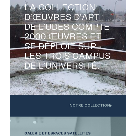
LA COLLECTION
D’ŒUVRES D’ART
DE L’UDES COMPTE

2000 ŒUVRES ET
SE DÉPLOIE SUR
LES TROIS CAMPUS
DE L’UNIVERSITÉ.
NOTRE COLLECTION
Oeuvre installée devant l'Institution interdisciplinaire d'innovation
technologique de l'UdS
GALERIE ET ESPACES SATELLITES