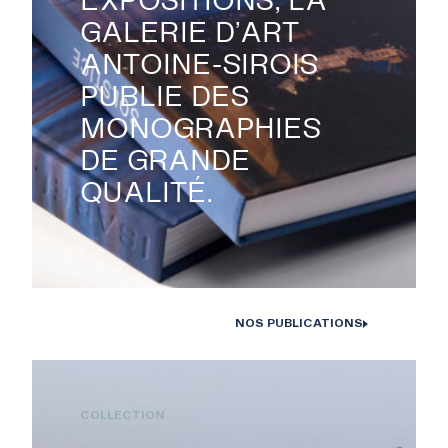
GALERIE D’ART
ANTOINE-SIROIS
PUBLIE DES
MONOGRAPHIES
DE GRANDE
QUALITÉ.
NOS PUBLICATIONS
Monographies Solstice de Bertrand Carrière et Isabelle Hayeur.
Photo : D. Farley, 2020
COLLECTION
RECHERCHE