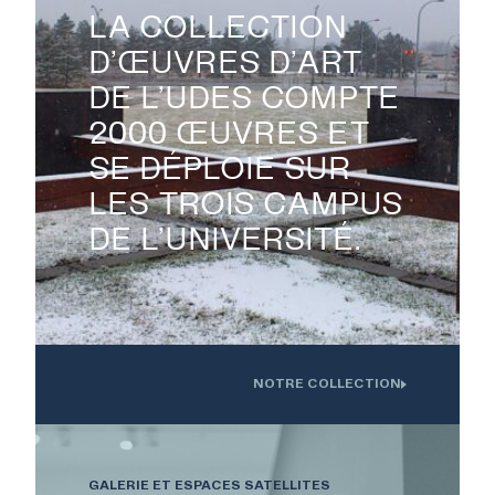
LA COLLECTION
D’ŒUVRES D’ART
DE L’UDES COMPTE

2000 ŒUVRES ET
SE DÉPLOIE SUR
LES TROIS CAMPUS
DE L’UNIVERSITÉ.
NOTRE COLLECTION
Oeuvre installée devant l'Institution interdisciplinaire d'innovation
technologique de l'UdS
GALERIE ET ESPACES SATELLITES