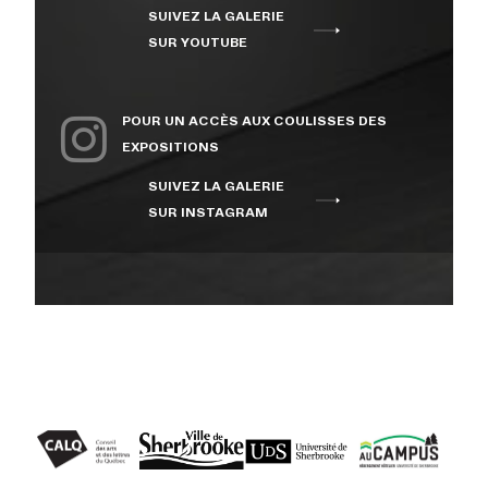
SUIVEZ LA GALERIE
À PROPOS
SUR YOUTUBE
NOUS JOINDRE
POUR UN ACCÈS AUX COULISSES DES
EXPOSITIONS
SUIVEZ LA GALERIE
CENTRE CULTUREL DE
SUR INSTAGRAM
L’UNIVERSITÉ DE
SHERBROOKE