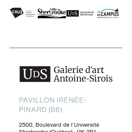
PAVILLON IRÉNÉE-
PINARD (B6)
2500, Boulevard de l'Université
Sherbrooke (Québec), J1K 2R1