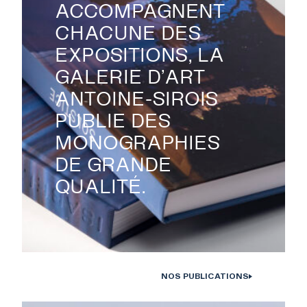
ACCOMPAGNENT
PUBLICATIONS
CHACUNE DES
EXPOSITIONS, LA
COLLECTION
GALERIE D’ART
ANTOINE-SIROIS
PUBLIE DES
ÉVÉNEMENTS ET
MONOGRAPHIES
ACTIVITÉS
DE GRANDE
QUALITÉ.
À PROPOS
NOUS JOINDRE
NOS PUBLICATIONS
Monographies Solstice de Bertrand Carrière et Isabelle Hayeur.
Photo : D. Farley, 2020