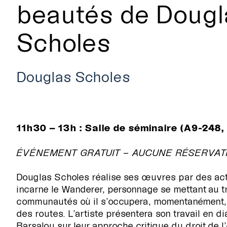
beautés de Dougl
Scholes
Douglas Scholes
11h30 – 13h : Salle de séminaire (A9-248,
ÉVÉNEMENT GRATUIT – AUCUNE RÉSERVAT
Douglas Scholes réalise ses œuvres par des actio
incarne le Wanderer, personnage se mettant au tr
communautés où il s’occupera, momentanément, de
des routes. L’artiste présentera son travail en 
RECHERCHE
Barsalou sur leur approche critique du droit de l’