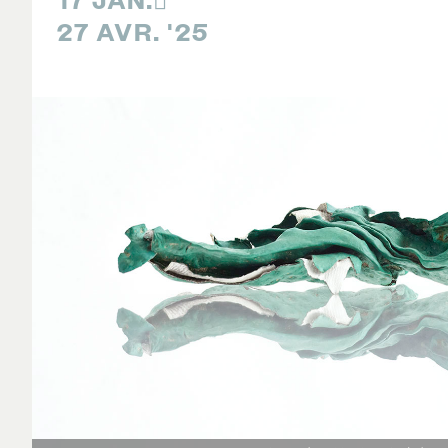
17 JAN.

27 AVR. '25
À PROPOS
NOUS JOINDRE
CENTRE CULTUREL DE L’UNI