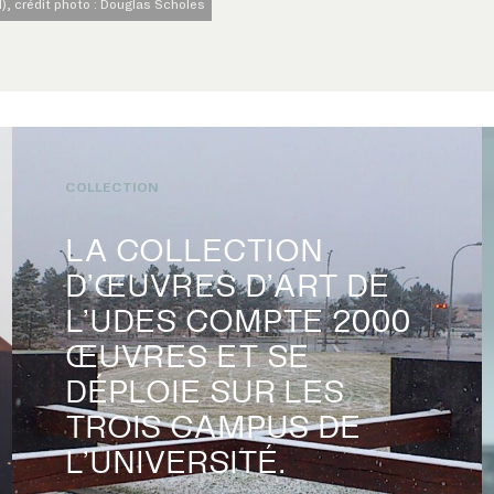
1), crédit photo : Douglas Scholes
COLLECTION
LA COLLECTION
D’ŒUVRES D’ART DE
L’UDES COMPTE 2000
ŒUVRES ET SE
DÉPLOIE SUR LES
TROIS CAMPUS DE
L’UNIVERSITÉ.