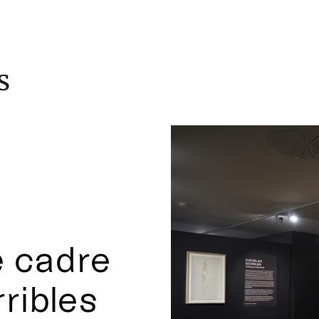
e cadre
rribles