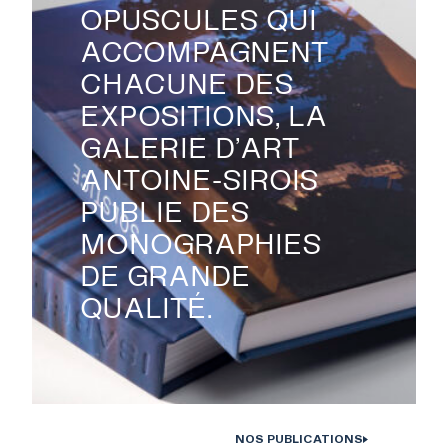
OPUSCULES QUI
PUBLICATIONS
ACCOMPAGNENT
CHACUNE DES
EXPOSITIONS, LA
COLLECTION
GALERIE D’ART
ANTOINE-SIROIS
ÉVÉNEMENTS ET
PUBLIE DES
ACTIVITÉS
MONOGRAPHIES
DE GRANDE
QUALITÉ.
À PROPOS
NOUS JOINDRE
NOS PUBLICATIONS
Monographies Solstice de Bertrand Carrière et Isabelle Hayeur.