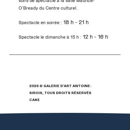
soirs de spectacle à la salle Maurice-
O’Bready du Centre culturel.
18 h - 21 h
Spectacle en soirée :
12 h - 16 h
Spectacle le dimanche à 15 h :
2026 © GALERIE D'ART ANTOINE-
SIROIS, TOUS DROITS RÉSERVÉS
CAKE