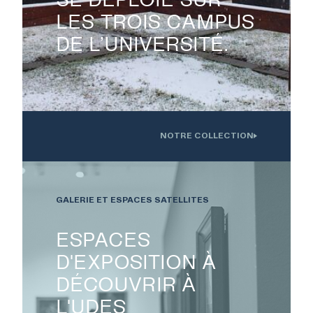
LES TROIS CAMPUS
DE L’UNIVERSITÉ.
NOTRE COLLECTION
Oeuvre installée devant l'Institution interdisciplinaire d'innovation
technologique de l'UdS
GALERIE ET ESPACES SATELLITES
ESPACES
D'EXPOSITION À
DÉCOUVRIR À
L'UDES