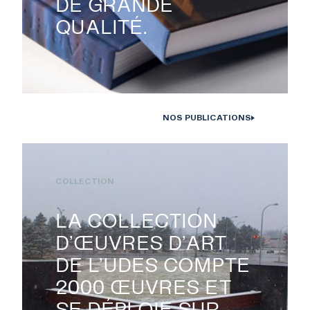
DE GRANDE
QUALITÉ.
NOS PUBLICATIONS
Monographies Solstice de Bertrand Carrière et Isabelle Hayeur.
Photo : D. Farley, 2020
COLLECTION
LA COLLECTION
D’ŒUVRES D’ART
DE L’UDES COMPTE
2000 ŒUVRES ET
SE DÉPLOIE SUR