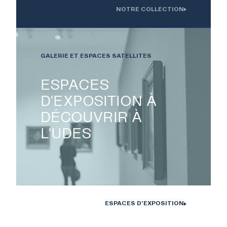
ACTIVITÉS
NOTRE COLLECTION
Oeuvre installée devant l'Institution interdisciplinaire d'innovation
technologique de l'UdS
À PROPOS
GALERIE ET ESPACES SATELLITES
ESPACES
NOUS JOINDRE
D'EXPOSITION À
DÉCOUVRIR À
CENTRE CULTUREL DE
L'UDES
L’UNIVERSITÉ DE
SHERBROOKE
ESPACES D'EXPOSITION