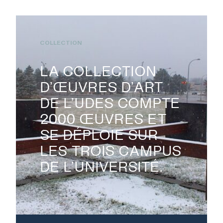
Monographies Solstice de Bertrand Carrière et Isabelle Hayeur.
Photo : D. Farley, 2020
COLLECTION
LA COLLECTION
D’ŒUVRES D’ART
EXPOSITIONS
DE L’UDES COMPTE
2000 ŒUVRES ET
PUBLICATIONS
SE DÉPLOIE SUR
LES TROIS CAMPUS
DE L’UNIVERSITÉ.
COLLECTION
ÉVÉNEMENTS ET