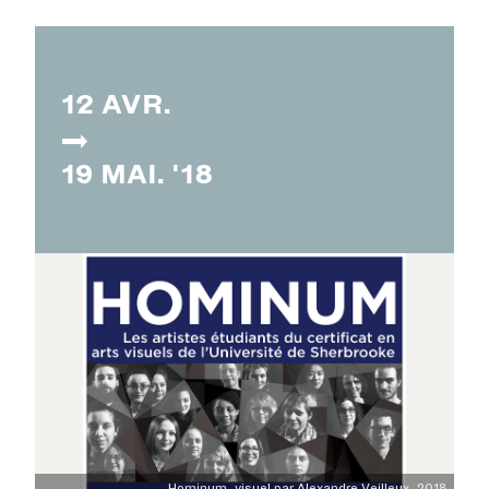
12 AVR.
19 MAI. '18
Hominum, visuel par Alexandre Veilleux, 2018