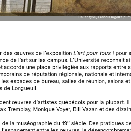
J. Ballantyne, Francis Ingall’s pu
ir des œuvres de l’exposition
L’art pour tous
! pour 
e de l’art sur les campus. L’Université reconnait ain
ccorde une place privilégiée aux rapports entre savo
mporains de réputation régionale, nationale et inter
es espaces de bureau, salles de réunion, salons et b
s de Longueuil.
cent œuvres d’artistes québécois pour la plupart. I
x Tremblay, Monique Voyer, Bill Vazan et des dizain
e
 de la muséographie du 19
siècle. Des pratiques d
e l’espacement entre les œuvres, le désencombrement