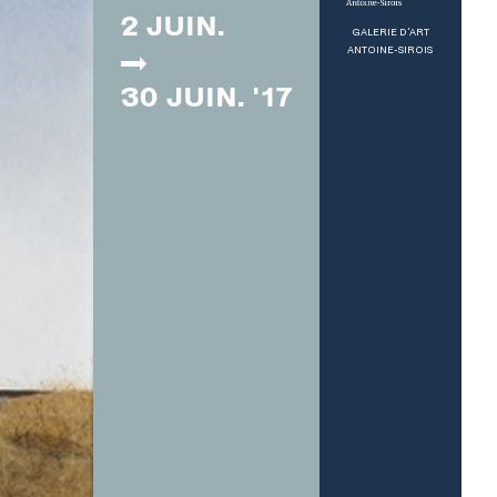
2 JUIN.
GALERIE D'ART
ANTOINE-SIROIS
30 JUIN. '17