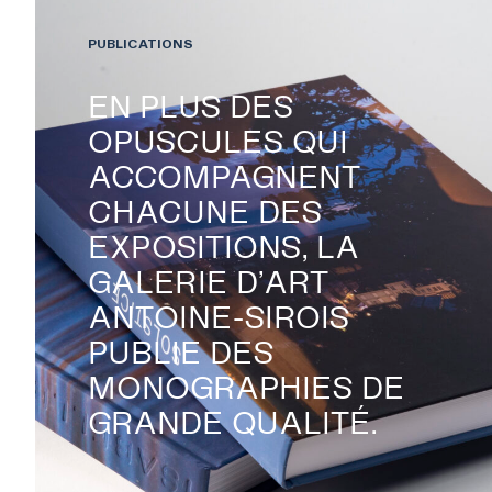
PUBLICATIONS
PUBLICATIONS
EN PLUS DES
OPUSCULES QUI
COLLECTION
ACCOMPAGNENT
CHACUNE DES
EXPOSITIONS, LA
ÉVÉNEMENTS ET ACTIVITÉS
GALERIE D’ART
ANTOINE-SIROIS
À PROPOS
PUBLIE DES
MONOGRAPHIES DE
GRANDE QUALITÉ.
NOUS JOINDRE