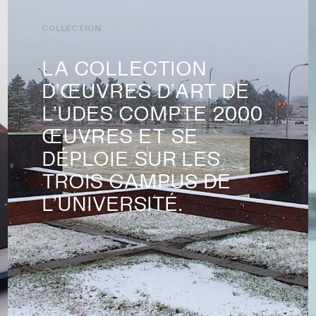
COLLECTION
LA COLLECTION
D’ŒUVRES D’ART DE
L’UDES COMPTE 2000
ŒUVRES ET SE
DÉPLOIE SUR LES
TROIS CAMPUS DE
L’UNIVERSITÉ.