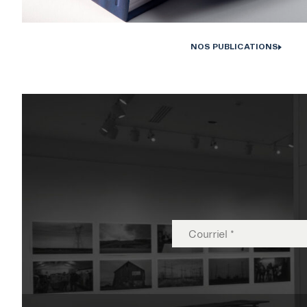
CENTRE CULTUREL DE L’UNI
NOS PUBLICATIONS
Monographies Solstice de Bertrand Carrière et Isabelle Hayeur. Photo : D
Farley, 202