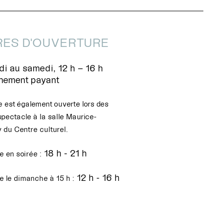
ES D'OUVERTURE
i au samedi, 12 h – 16 h
nnement payant
e est également ouverte lors des
spectacle à la salle Maurice-
 du Centre culturel.
18 h - 21 h
 en soirée :
12 h - 16 h
e le dimanche à 15 h :