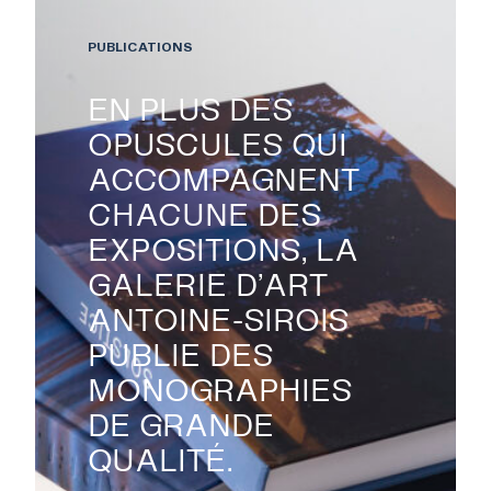
ÉVÉNEMENTS ET
PUBLICATIONS
ACTIVITÉS
EN PLUS DES
OPUSCULES QUI
À PROPOS
ACCOMPAGNENT
CHACUNE DES
EXPOSITIONS, LA
NOUS JOINDRE
GALERIE D’ART
ANTOINE-SIROIS
CENTRE CULTUREL DE
PUBLIE DES
L’UNIVERSITÉ DE
MONOGRAPHIES
SHERBROOKE
DE GRANDE
QUALITÉ.