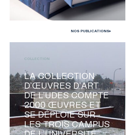
NOS PUBLICATIONS
Monographies Solstice de Bertrand Carrière et Isabelle Hayeur.
Photo : D. Farley, 2020
COLLECTION
LA COLLECTION
D’ŒUVRES D’ART
DE L’UDES COMPTE
2000 ŒUVRES ET
SE DÉPLOIE SUR
LES TROIS CAMPUS
DE L’UNIVERSITÉ.