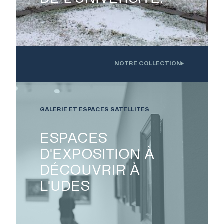
NOTRE COLLECTION
Oeuvre installée devant l'Institution interdisciplinaire d'innovation
technologique de l'UdS
GALERIE ET ESPACES SATELLITES
ESPACES
D'EXPOSITION À
DÉCOUVRIR À
L'UDES