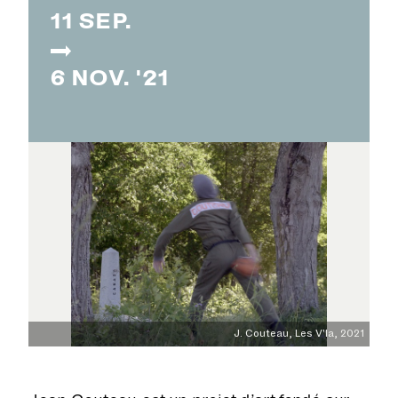
11 SEP.
6 NOV. '21
J. Couteau, Les V'la, 2021