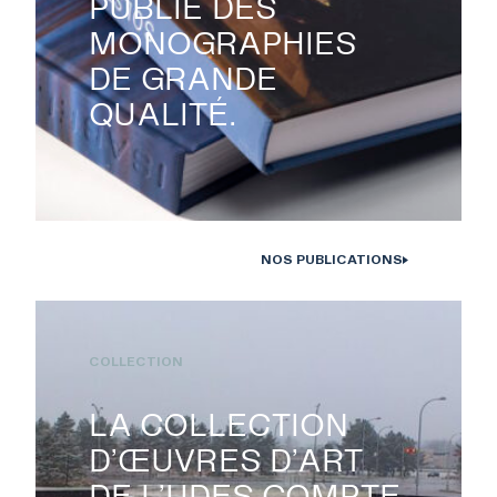
PUBLIE DES
MONOGRAPHIES
DE GRANDE
QUALITÉ.
NOS PUBLICATIONS
Monographies Solstice de Bertrand Carrière et Isabelle Hayeur.
Photo : D. Farley, 2020
COLLECTION
LA COLLECTION
D’ŒUVRES D’ART
DE L’UDES COMPTE