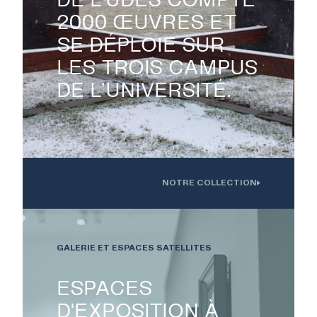
2000 ŒUVRES ET
SE DÉPLOIE SUR
EXPOSITIONS
LES TROIS CAMPUS
DE L’UNIVERSITÉ.
PUBLICATIONS
COLLECTION
NOTRE COLLECTION
Oeuvre installée devant l'Institution interdisciplinaire d'innovation
technologique de l'UdS
ÉVÉNEMENTS ET
ACTIVITÉS
GALERIE ET ESPACES SATELLITES
ESPACES
À PROPOS
D'EXPOSITION À