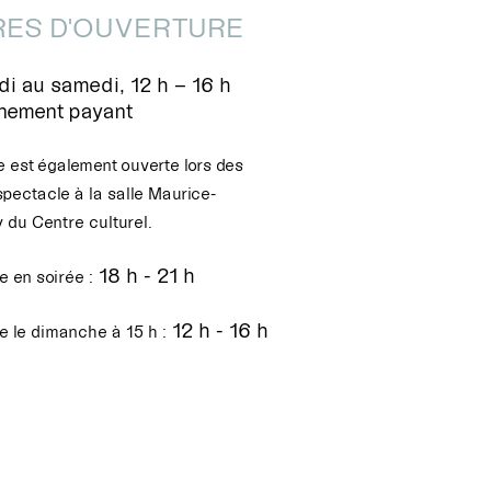
ES D'OUVERTURE
i au samedi, 12 h – 16 h
nnement payant
e est également ouverte lors des
spectacle à la salle Maurice-
 du Centre culturel.
18 h - 21 h
 en soirée :
12 h - 16 h
e le dimanche à 15 h :