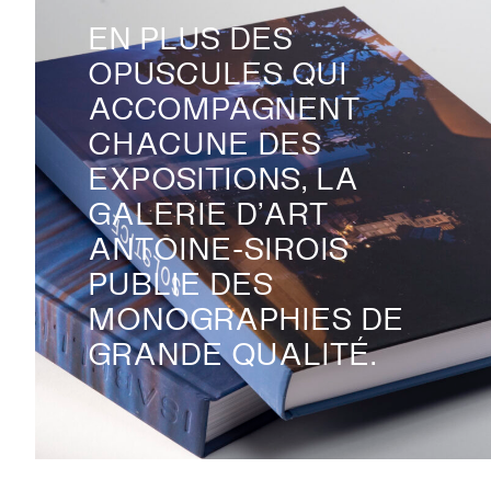
EN PLUS DES
OPUSCULES QUI
ACCOMPAGNENT
CHACUNE DES
EXPOSITIONS, LA
EXPOSITIONS
GALERIE D’ART
ANTOINE-SIROIS
PUBLIE DES
PUBLICATIONS
MONOGRAPHIES DE
GRANDE QUALITÉ.
COLLECTION
ÉVÉNEMENTS ET ACTIVITÉS