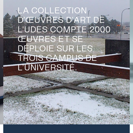
LA COLLECTION
D’ŒUVRES D’ART DE
L’UDES COMPTE 2000
ŒUVRES ET SE
DÉPLOIE SUR LES
TROIS CAMPUS DE
L’UNIVERSITÉ.