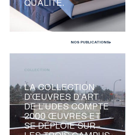
QUALITÉ.
NOS PUBLICATIONS
Monographies Solstice de Bertrand Carrière et Isabelle Hayeur.
Photo : D. Farley, 2020
COLLECTION
EXPOSITIONS
LA COLLECTION
D’ŒUVRES D’ART
PUBLICATIONS
DE L’UDES COMPTE
2000 ŒUVRES ET
SE DÉPLOIE SUR
COLLECTION