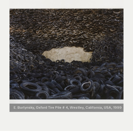
E. Burtynsky, Oxford Tire Pile # 4, Westley, California, USA, 1999