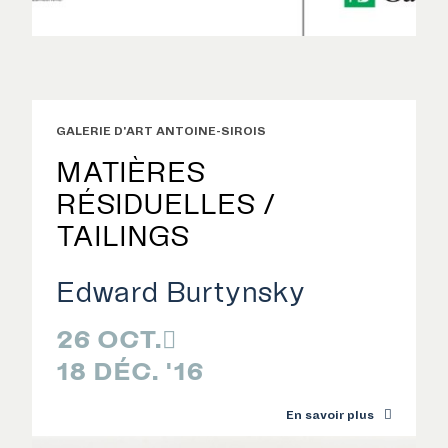

GALERIE D'ART ANTOINE-SIROIS
MATIÈRES
RÉSIDUELLES /
TAILINGS
Edward Burtynsky
26 OCT.

18 DÉC. '16
En savoir plus