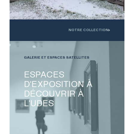
ÉVÉNEMENTS ET
ACTIVITÉS
NOTRE COLLECTION
Oeuvre installée devant l'Institution interdisciplinaire d'innovation
technologique de l'UdS
À PROPOS
GALERIE ET ESPACES SATELLITES
NOUS JOINDRE
ESPACES
D'EXPOSITION À
CENTRE CULTUREL DE
DÉCOUVRIR À
L’UNIVERSITÉ DE
L'UDES
SHERBROOKE