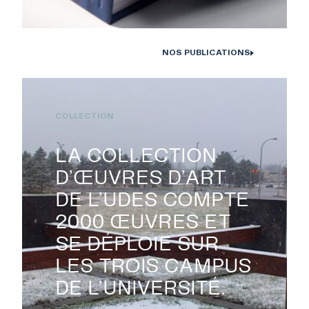
NOS PUBLICATIONS
Monographies Solstice de Bertrand Carrière et Isabelle Hayeur.
Photo : D. Farley, 2020
COLLECTION
LA COLLECTION
EXPOSITIONS
D’ŒUVRES D’ART
DE L’UDES COMPTE
PUBLICATIONS
2000 ŒUVRES ET
SE DÉPLOIE SUR
LES TROIS CAMPUS
COLLECTION
DE L’UNIVERSITÉ.