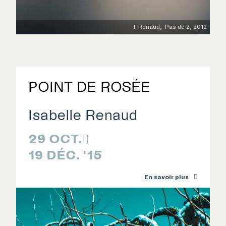
I. Renaud, Pas de 2, 2012

POINT DE ROSÉE
Isabelle Renaud
29 OCT.

19 DÉC. '15
En savoir plus