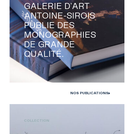
GALERIE D’ART
ANTOINE-SIROIS
PUBLIE DES
MONOGRAPHIES
DE GRANDE
QUALITÉ.
NOS PUBLICATIONS
Monographies Solstice de Bertrand Carrière et Isabelle Hayeur.
Photo : D. Farley, 2020
COLLECTION