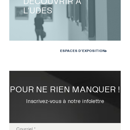
DÉCOUVRIR À
COLLECTION
L'UDES
ÉVÉNEMENTS ET
ACTIVITÉS
ESPACES D'EXPOSITION
À PROPOS
NOUS JOINDRE
POUR NE RIEN MANQUER !
Inscrivez-vous à notre infolettre
CENTRE CULTUREL DE
L’UNIVERSITÉ DE
SHERBROOKE