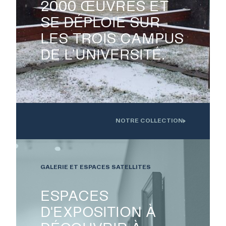
2000 ŒUVRES ET
SE DÉPLOIE SUR
LES TROIS CAMPUS
DE L’UNIVERSITÉ.
NOTRE COLLECTION
Oeuvre installée devant l'Institution interdisciplinaire d'innovation
technologique de l'UdS
EXPOSITIONS
GALERIE ET ESPACES SATELLITES
PUBLICATIONS
ESPACES
D'EXPOSITION À