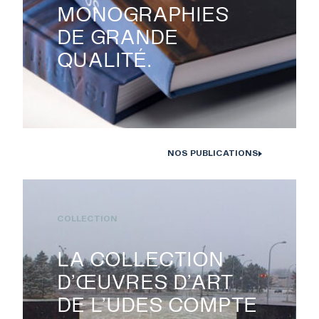
MONOGRAPHIES
DE GRANDE
QUALITÉ.
NOS PUBLICATIONS
Monographies Solstice de Bertrand Carrière et Isabelle Hayeur.
Photo : D. Farley, 2020
COLLECTION
LA COLLECTION
D’ŒUVRES D’ART
DE L’UDES COMPTE