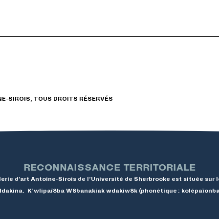
NE-SIROIS, TOUS DROITS RÉSERVÉS
RECONNAISSANCE TERRITORIALE
rie d’art Antoine-Sirois de l’Université de Sherbrooke est située sur l
e Ndakina. K’wlipaï8ba W8banakiak wdakiw8k (phonétique : kolépaïon