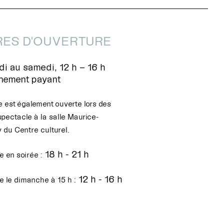
ES D'OUVERTURE
i au samedi, 12 h – 16 h
nnement payant
e est également ouverte lors des
spectacle à la salle Maurice-
 du Centre culturel.
18 h - 21 h
 en soirée :
12 h - 16 h
e le dimanche à 15 h :