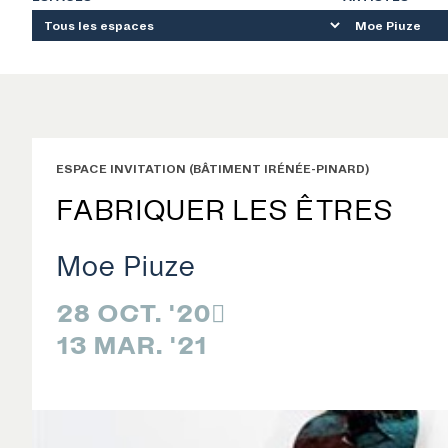
ESPACE INVITATION (BÂTIMENT IRÉNÉE-PINARD)
FABRIQUER LES ÊTRES
Moe Piuze
RECHERCHE
28 OCT. '20

13 MAR. '21
