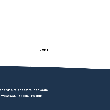
CAKE
e territoire ancestral non cédé
ba wonbanakiak odakéwonk)