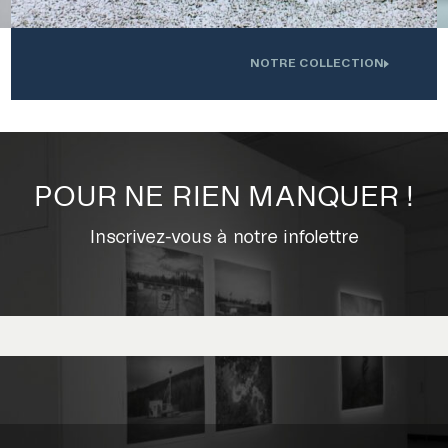
NOTRE COLLECTION
.
Oeuvre installée devant l'Institution interdisciplinaire d'innovation
0
technologique de l'UdS
POUR NE RIEN MANQUER !
Inscrivez-vous à notre infolettre
VERSITÉ DE SHERBROOKE