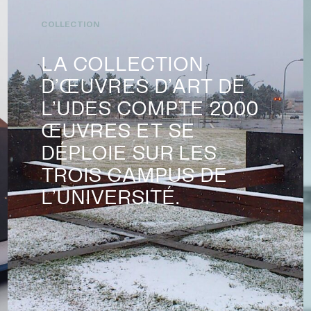
COLLECTION
LA COLLECTION
D’ŒUVRES D’ART DE
L’UDES COMPTE 2000
ŒUVRES ET SE
DÉPLOIE SUR LES
TROIS CAMPUS DE
L’UNIVERSITÉ.