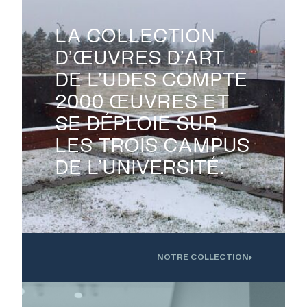
LA COLLECTION
D’ŒUVRES D’ART
DE L’UDES COMPTE
2000 ŒUVRES ET
SE DÉPLOIE SUR
LES TROIS CAMPUS
DE L’UNIVERSITÉ.
EXPOSITIONS
NOTRE COLLECTION
Oeuvre installée devant l'Institution interdisciplinaire d'innovation
technologique de l'UdS