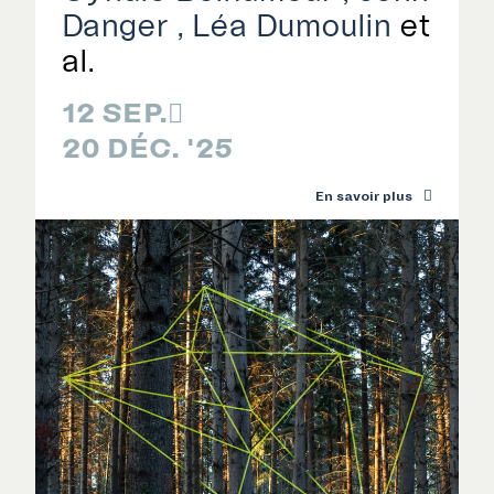
Danger
Léa Dumoulin
12 SEP.

20 DÉC. '25
En savoir plus
RECHERCHE
