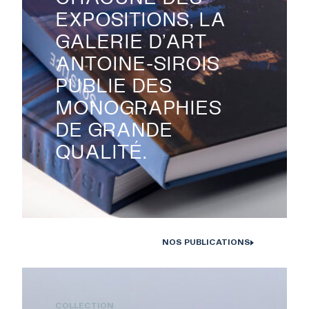
EXPOSITIONS, LA
GALERIE D’ART
ANTOINE-SIROIS
PUBLIE DES
MONOGRAPHIES
DE GRANDE
QUALITÉ.
NOS PUBLICATIONS
Monographies Solstice de Bertrand Carrière et Isabelle Hayeur.
Photo : D. Farley, 2020
COLLECTION