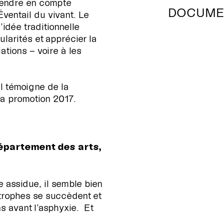
prendre en compte
DOCUME
Éventail du vivant. Le
’idée traditionnelle
larités et apprécier la
Opuscule de 
iations – voire à les
Communiqué 
Il témoigne de la
la promotion 2017.
département des arts,
 assidue, il semble bien
trophes se succèdent et
s avant l’asphyxie. Et