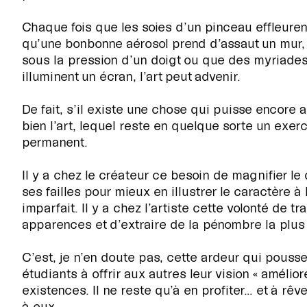
Chaque fois que les soies d’un pinceau effleuren
qu’une bonbonne aérosol prend d’assaut un mur,
sous la pression d’un doigt ou que des myriades
illuminent un écran, l’art peut advenir.
De fait, s’il existe une chose qui puisse encore 
bien l’art, lequel reste en quelque sorte un exer
EXPOSITIONS
permanent.
Il y a chez le créateur ce besoin de magnifier le
ses failles pour mieux en illustrer le caractère à 
PUBLICATIONS
imparfait. Il y a chez l’artiste cette volonté de t
apparences et d’extraire de la pénombre la plus 
COLLECTION
C’est, je n’en doute pas, cette ardeur qui pouss
étudiants à offrir aux autres leur vision « amélior
existences. Il ne reste qu’à en profiter… et à rêv
ÉVÉNEMENTS ET ACTIVITÉS
à eux.