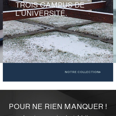
TROIS CAMPUS DE
L’UNIVERSITÉ.
NOTRE COLLECTION
.
Oeuvre installée devant l'Institution interdisciplinaire d'innovation
0
technologique de l'UdS
POUR NE RIEN MANQUER !