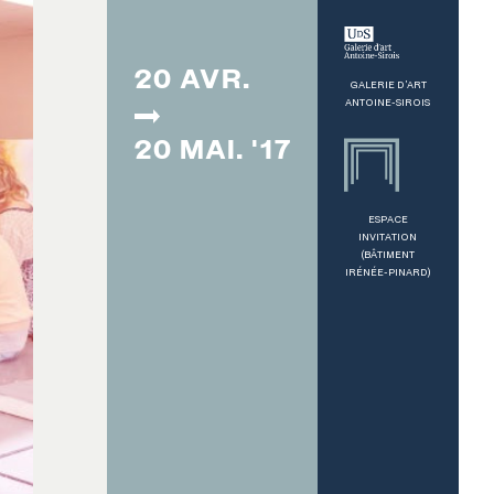
20 AVR.
GALERIE D'ART
ANTOINE-SIROIS
20 MAI. '17
ESPACE
INVITATION
(BÂTIMENT
IRÉNÉE-PINARD)