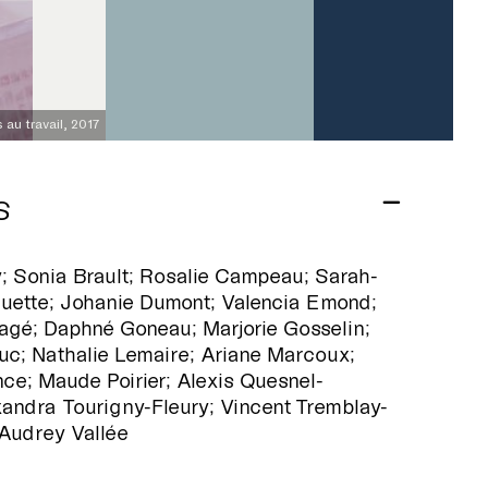
s au travail, 2017
S
y; Sonia Brault; Rosalie Campeau; Sarah-
uette; Johanie Dumont; Valencia Emond;
agé; Daphné Goneau; Marjorie Gosselin;
uc; Nathalie Lemaire; Ariane Marcoux;
nce; Maude Poirier; Alexis Quesnel-
xandra Tourigny-Fleury; Vincent Tremblay-
Audrey Vallée