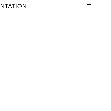
NTATION
l’exposition Méliorisme
de presse