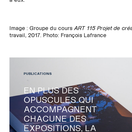
À PROPOS
Image : Groupe du cours
ART 115 Projet de créa
travail, 2017. Photo: François Lafrance
NOUS JOINDRE
CENTRE CULTUREL DE L’UNI
PUBLICATIONS
EN PLUS DES
OPUSCULES QUI
ACCOMPAGNENT
CHACUNE DES
EXPOSITIONS, LA