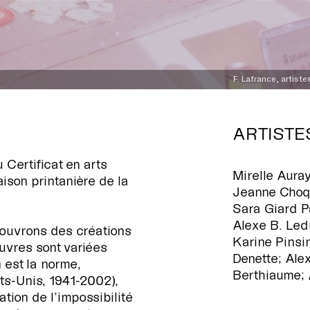
F. Lafrance, artiste
ARTISTE
 Certificat en arts
Mirelle Aura
ison printanière de la
Jeanne Choq
Sara Giard P
Alexe B. Led
couvrons des créations
Karine Pinsi
euvres sont variées
Denette; Ale
 est la norme,
Berthiaume; 
s-Unis, 1941-2002),
tion de l’impossibilité