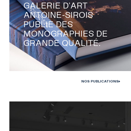
GALERIE D’ART
ANTOINE-SIROIS
PUBLIE DES
MONOGRAPHIES DE
GRANDE QUALITÉ.
NOS PUBLICATIONS
Monographies Solstice de Bertrand Carrière et Isabelle Hayeur. Photo : D
Farley, 202